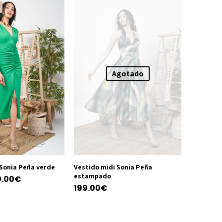
Agotado
 Sonia Peña verde
Vestido midi Sonia Peña
estampado
El
0.00
€
199.00
€
ecio
precio
Este
iginal
actual
producto
a:
es: