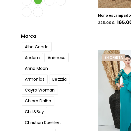
Mono estampado 
El
165.0
225.00
€
preci
Este
Marca
origi
producto
era:
Alba Conde
tiene
225.0
múltiples
Andam
Animosa
EN OFERTA
variantes.
Anna Moon
Las
opciones
Armonías
Betzzia
se
Cayro Woman
pueden
elegir
Chiara Dalba
en
Chill&Buy
la
Christian Koehlert
página
de