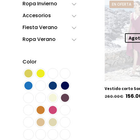
Ropa Invierno
EN OFERTA
Accesorios
Fiesta Verano
Ago
Ropa Verano
Color
Vestido corto So
El
156.0
260.00
€
preci
Este
origi
producto
era:
tiene
260.
múltiples
variantes.