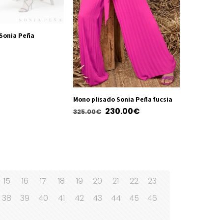
producto
 Sonia Peña
Mono plisado Sonia Peña fucsia
El
El
230.00
€
325.00
€
precio
precio
Este
original
actual
producto
era:
es:
tiene
325.00€.
230.00€.
múltiples
variantes.
15
16
17
18
19
20
21
22
23
Las
38
39
40
41
42
43
44
45
46
opciones
se