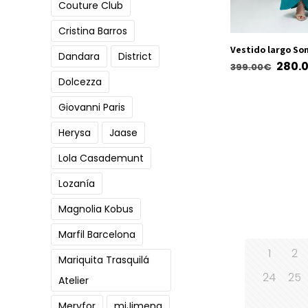
Couture Club
producto
Cristina Barros
Vestido largo So
Dandara
District
El
280.
399.00
€
Dolcezza
preci
Este
origi
producto
Giovanni Paris
era:
tiene
Herysa
Jaase
399.
múltiples
Lola Casademunt
variantes.
Las
Lozanía
opciones
Magnolia Kobus
se
pueden
Marfil Barcelona
elegir
1
2
Mariquita Trasquilá
en
24
25
Atelier
la
página
Meryfor
miJimena