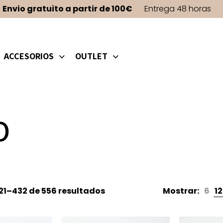
Envio gratuito a partir de 100€
Entrega 48 horas
ACCESORIOS
OUTLET
O
Ordenado
1–432 de 556 resultados
Mostrar:
6
12
por
los