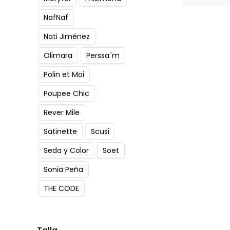
de
NafNaf
producto
Nati Jiménez
Olimara
Perssa´m
Polin et Moi
Poupee Chic
Rever Mile
Satinette
Scusi
Seda y Color
Soet
Sonia Peña
THE CODE