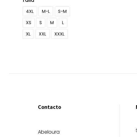
Talla
4XL
M-L
S-M
XS
S
M
L
XL
XXL
XXXL
Contacto
Abeloura