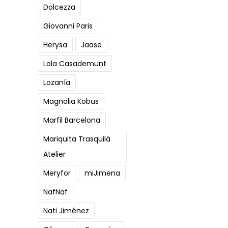
Dolcezza
Giovanni Paris
Herysa
Jaase
Lola Casademunt
Lozanía
Magnolia Kobus
Marfil Barcelona
Mariquita Trasquilá
Atelier
Meryfor
miJimena
NafNaf
Nati Jiménez