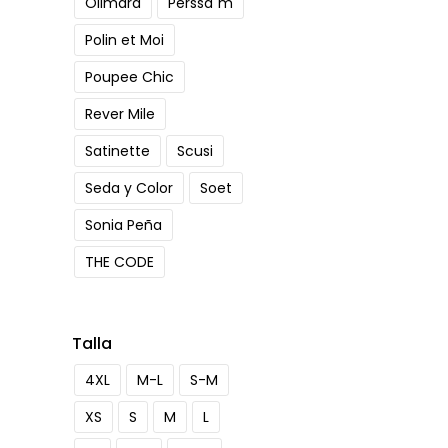
Olimara
Perssa´m
Polin et Moi
Poupee Chic
Rever Mile
Satinette
Scusi
Seda y Color
Soet
Sonia Peña
THE CODE
Talla
4XL
M-L
S-M
XS
S
M
L