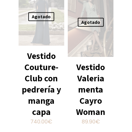
Agotado
Agotado
Vestido
Couture-
Vestido
Club con
Valeria
pedrería y
menta
manga
Cayro
capa
Woman
740.00
€
89.90
€
Este
Este