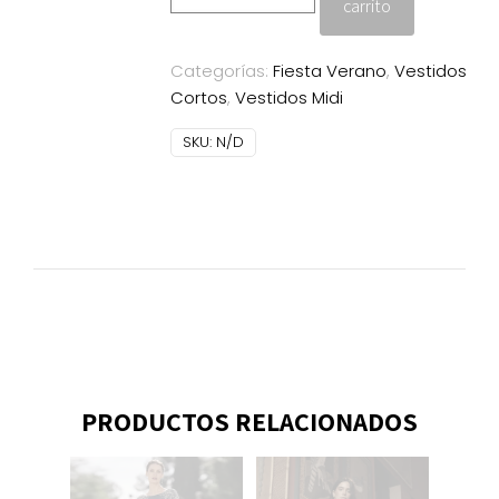
carrito
Sonia
Peña
Categorías:
Fiesta Verano
,
Vestidos
fucsia
Cortos
,
Vestidos Midi
cantidad
SKU:
N/D
PRODUCTOS RELACIONADOS