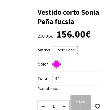
Vestido corto Sonia
Peña fucsia
El
El
156.00
€
precio
prec
260.00
€
original
actu
era:
es:
Marca
Sonia Peña
260.00€.
156.
Color
Talla
44
Restablecer
Añadir
Vestido
al
corto