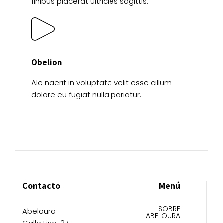
finibus placerat ultricies sagittis.
Obelion
Ale naerit in voluptate velit esse cillum
dolore eu fugiat nulla pariatur.
Contacto
Menú
SOBRE
Abeloura
ABELOURA
Calle Lisa, 27