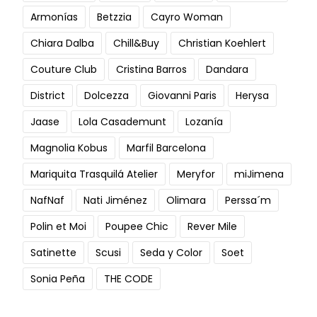
Armonías
Betzzia
Cayro Woman
Chiara Dalba
Chill&Buy
Christian Koehlert
Couture Club
Cristina Barros
Dandara
District
Dolcezza
Giovanni Paris
Herysa
Jaase
Lola Casademunt
Lozanía
Magnolia Kobus
Marfil Barcelona
Mariquita Trasquilá Atelier
Meryfor
miJimena
NafNaf
Nati Jiménez
Olimara
Perssa´m
Polin et Moi
Poupee Chic
Rever Mile
Satinette
Scusi
Seda y Color
Soet
Sonia Peña
THE CODE