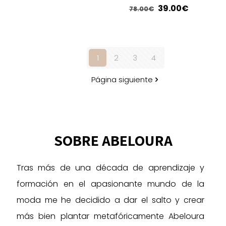
de
de
variantes.
El
El
39.00
€
78.00
€
producto
producto
Las
precio
precio
Este
opciones
original
actual
producto
se
era:
es:
tiene
pueden
1
2
3
4
78.00€.
39.00€.
múltiples
elegir
variantes.
en
Página siguiente
Las
la
opciones
página
se
de
pueden
producto
elegir
SOBRE ABELOURA
en
la
Tras más de una década de aprendizaje y
página
de
formación en el apasionante mundo de la
producto
moda me he decidido a dar el salto y crear
más bien plantar metafóricamente Abeloura