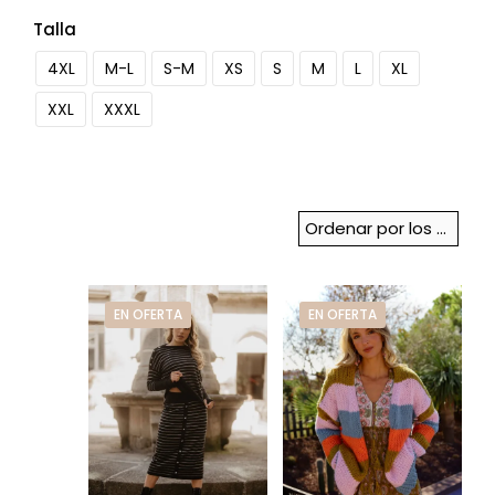
Talla
4XL
M-L
S-M
XS
S
M
L
XL
XXL
XXXL
EN OFERTA
EN OFERTA