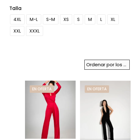
Talla
4XL
M-L
S-M
XS
S
M
L
XL
XXL
XXXL
EN OFERTA
EN OFERTA