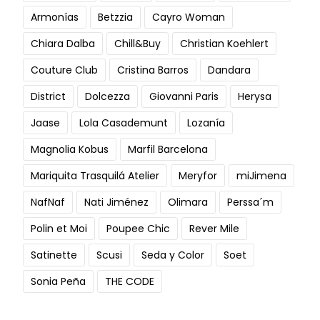
Armonías
Betzzia
Cayro Woman
Chiara Dalba
Chill&Buy
Christian Koehlert
Couture Club
Cristina Barros
Dandara
District
Dolcezza
Giovanni Paris
Herysa
Jaase
Lola Casademunt
Lozanía
Magnolia Kobus
Marfil Barcelona
Mariquita Trasquilá Atelier
Meryfor
miJimena
NafNaf
Nati Jiménez
Olimara
Perssa´m
Polin et Moi
Poupee Chic
Rever Mile
Satinette
Scusi
Seda y Color
Soet
Sonia Peña
THE CODE