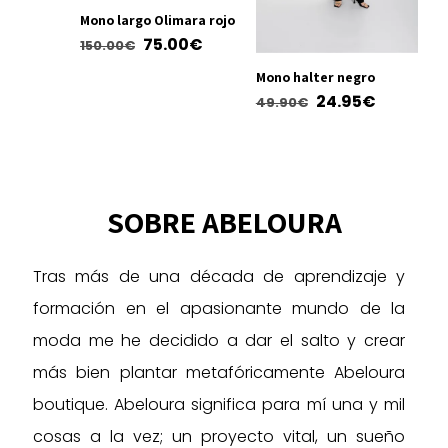
Mono largo Olimara rojo
El
El
75.00
€
150.00
€
precio
precio
Este
Mono halter negro
original
actual
El
El
producto
24.95
€
49.90
€
era:
es:
tiene
precio
precio
Este
150.00€.
75.00€.
múltiples
original
actual
producto
variantes.
era:
es:
tiene
Las
49.90€.
24.95€.
múltiples
SOBRE ABELOURA
opciones
variantes.
se
Las
pueden
Tras más de una década de aprendizaje y
opciones
elegir
se
formación en el apasionante mundo de la
en
pueden
moda me he decidido a dar el salto y crear
la
elegir
página
más bien plantar metafóricamente Abeloura
en
de
la
boutique. Abeloura significa para mí una y mil
producto
página
cosas a la vez; un proyecto vital, un sueño
de