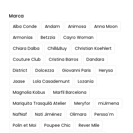
Marca
Alba Conde
Andam
Animosa
Anna Moon
Armonías
Betzzia
Cayro Woman
Chiara Dalba
Chill&Buy
Christian Koehlert
Couture Club
Cristina Barros
Dandara
District
Dolcezza
Giovanni Paris
Herysa
Jaase
Lola Casademunt
Lozanía
Magnolia Kobus
Marfil Barcelona
Mariquita Trasquilá Atelier
Meryfor
miJimena
NafNaf
Nati Jiménez
Olimara
Perssa´m
Polin et Moi
Poupee Chic
Rever Mile