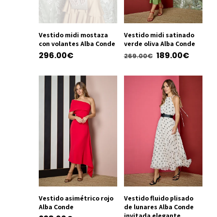
pueden
elegir
elegir
en
en
la
la
Vestido midi mostaza
Vestido midi satinado
página
con volantes Alba Conde
verde oliva Alba Conde
página
de
El
El
296.00
€
189.00
€
269.00
€
de
producto
precio
precio
producto
Este
Este
original
actual
producto
producto
era:
es:
tiene
tiene
269.00€.
189.00
múltiples
múltiples
variantes.
variantes.
Las
Las
opciones
opciones
se
se
pueden
pueden
elegir
elegir
en
en
la
la
Vestido asimétrico rojo
Vestido fluido plisado
Alba Conde
de lunares Alba Conde
página
página
invitada elegante