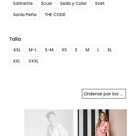
Satinette
Scusi
Seda y Color
Soet
Sonia Peña
THE CODE
Talla
4XL
M-L
S-M
XS
S
M
L
XL
XXL
XXXL