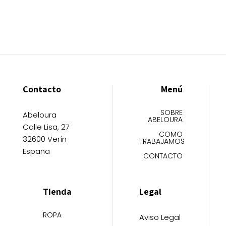
elegir
elegir
en
en
la
la
página
página
de
de
producto
producto
Contacto
Menú
SOBRE
Abeloura
ABELOURA
Calle Lisa, 27
COMO
32600 Verín
TRABAJAMOS
España
CONTACTO
Tienda
Legal
ROPA
Aviso Legal