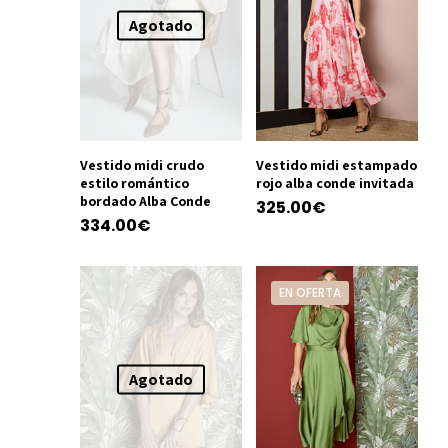
Agotado
Vestido midi crudo
Vestido midi estampado
estilo romántico
rojo alba conde invitada
bordado Alba Conde
325.00
€
334.00
€
Este
Este
producto
producto
tiene
EN OFERTA
tiene
múltiples
múltiples
variantes.
variantes.
Las
Las
Agotado
opciones
opciones
se
se
pueden