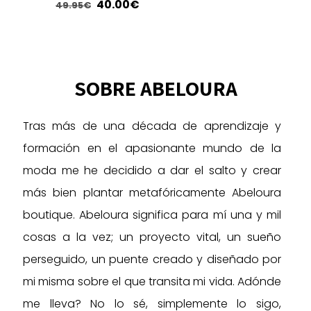
El
El
40.00
€
49.95
€
de
producto
precio
precio
Este
producto
original
actual
producto
era:
es:
tiene
49.95€.
40.00€.
múltiples
SOBRE ABELOURA
variantes.
Las
Tras más de una década de aprendizaje y
opciones
se
formación en el apasionante mundo de la
pueden
moda me he decidido a dar el salto y crear
elegir
más bien plantar metafóricamente Abeloura
en
la
boutique. Abeloura significa para mí una y mil
página
cosas a la vez; un proyecto vital, un sueño
de
perseguido, un puente creado y diseñado por
producto
mi misma sobre el que transita mi vida. Adónde
me lleva? No lo sé, simplemente lo sigo,