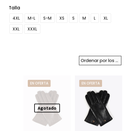
Talla
4XL
M-L
S-M
XS
S
M
L
XL
XXL
XXXL
EN OFERTA
EN OFERTA
Agotado