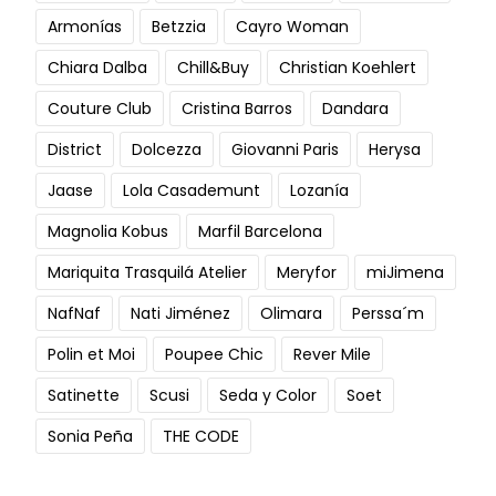
Armonías
Betzzia
Cayro Woman
Chiara Dalba
Chill&Buy
Christian Koehlert
Couture Club
Cristina Barros
Dandara
District
Dolcezza
Giovanni Paris
Herysa
Jaase
Lola Casademunt
Lozanía
Magnolia Kobus
Marfil Barcelona
Mariquita Trasquilá Atelier
Meryfor
miJimena
NafNaf
Nati Jiménez
Olimara
Perssa´m
Polin et Moi
Poupee Chic
Rever Mile
Satinette
Scusi
Seda y Color
Soet
Sonia Peña
THE CODE