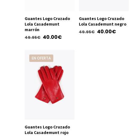
Guantes Logo Cruzado
Guantes Logo Cruzado
Lola Casademunt
Lola Casademunt negro
marrón
El
El
40.00
€
49.95
€
El
El
40.00
€
49.95
€
precio
precio
Este
precio
precio
Este
original
actual
producto
original
actual
producto
era:
es:
tiene
EN OFERTA
era:
es:
tiene
49.95€.
40.00€.
múltiples
49.95€.
40.00€.
múltiples
variantes.
variantes.
Las
Las
opciones
opciones
se
se
pueden
pueden
elegir
elegir
en
en
la
Guantes Logo Cruzado
la
página
Lola Casademunt rojo
página
de