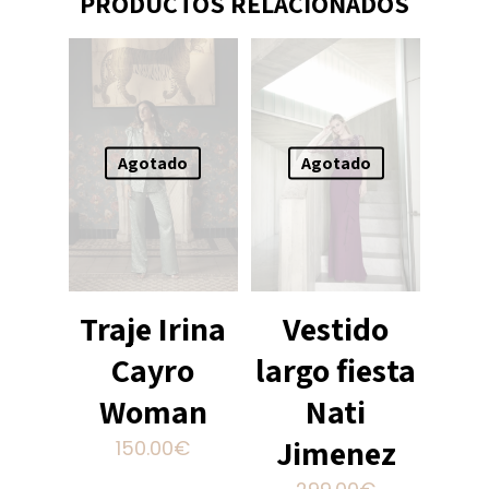
PRODUCTOS RELACIONADOS
Agotado
Agotado
Traje Irina
Vestido
Cayro
largo fiesta
Woman
Nati
Jimenez
150.00
€
Este