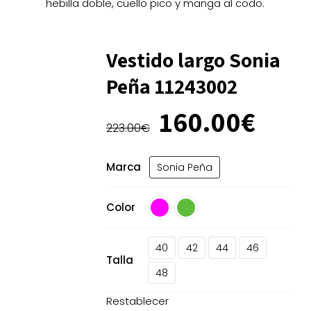
hebilla doble, cuello pico y manga al codo.
Vestido largo Sonia
Peña 11243002
El
El
160.00
€
precio
prec
223.00
€
original
actu
era:
es:
Marca
Sonia Peña
223.00€.
160.
Color
40
42
44
46
Talla
48
Restablecer