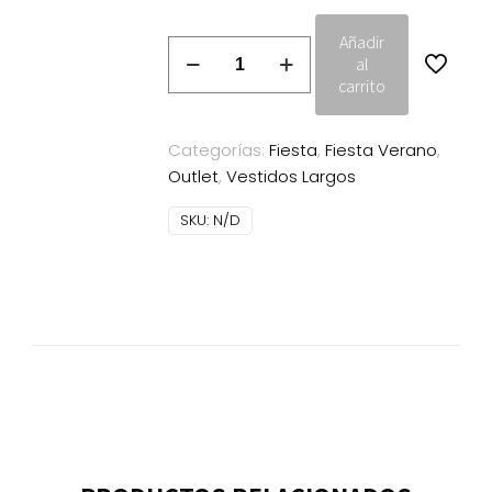
Añadir
Vestido
al
largo
carrito
Sonia
Peña
Categorías:
Fiesta
,
Fiesta Verano
,
11243002
Outlet
,
Vestidos Largos
cantidad
SKU:
N/D