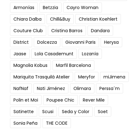
Armonías
Betzzia
Cayro Woman
Chiara Dalba
Chill&Buy
Christian Koehlert
Couture Club
Cristina Barros
Dandara
District
Dolcezza
Giovanni Paris
Herysa
Jaase
Lola Casademunt
Lozanía
Magnolia Kobus
Marfil Barcelona
Mariquita Trasquilá Atelier
Meryfor
miJimena
NafNaf
Nati Jiménez
Olimara
Perssa´m
Polin et Moi
Poupee Chic
Rever Mile
Satinette
Scusi
Seda y Color
Soet
Sonia Peña
THE CODE