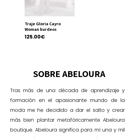
Traje Gloria Cayro
Woman burdeos
125.00
€
Este
producto
tiene
múltiples
SOBRE ABELOURA
variantes.
Las
Tras más de una década de aprendizaje y
opciones
se
formación en el apasionante mundo de la
pueden
moda me he decidido a dar el salto y crear
elegir
más bien plantar metafóricamente Abeloura
en
la
boutique. Abeloura significa para mí una y mil
página