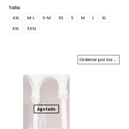
Talla
4XL
M-L
S-M
XS
S
M
L
XL
XXL
XXXL
Agotado