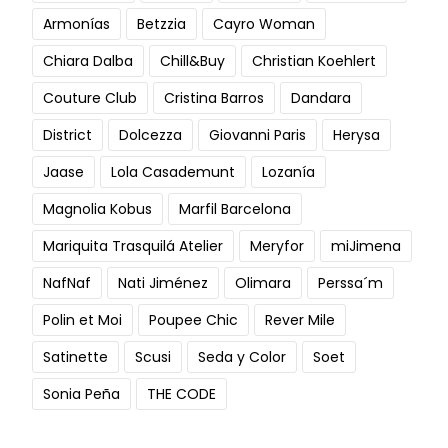
Armonías
Betzzia
Cayro Woman
Chiara Dalba
Chill&Buy
Christian Koehlert
Couture Club
Cristina Barros
Dandara
District
Dolcezza
Giovanni Paris
Herysa
Jaase
Lola Casademunt
Lozanía
Magnolia Kobus
Marfil Barcelona
Mariquita Trasquilá Atelier
Meryfor
miJimena
NafNaf
Nati Jiménez
Olimara
Perssa´m
Polin et Moi
Poupee Chic
Rever Mile
Satinette
Scusi
Seda y Color
Soet
Sonia Peña
THE CODE