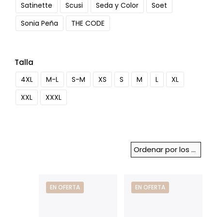
Satinette
Scusi
Seda y Color
Soet
Sonia Peña
THE CODE
Talla
4XL
M-L
S-M
XS
S
M
L
XL
XXL
XXXL
EN OFERTA
EN OFERTA