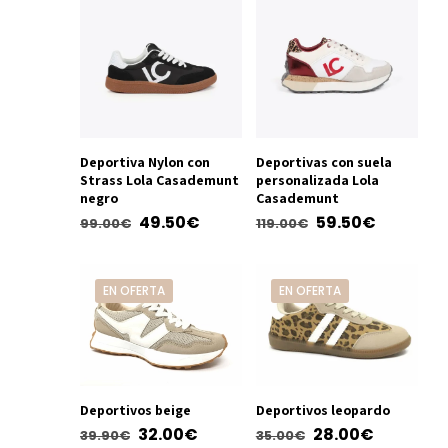
Deportiva Nylon con
Deportivas con suela
Strass Lola Casademunt
personalizada Lola
negro
Casademunt
El
El
El
El
49.50
€
59.50
€
99.00
€
119.00
€
precio
precio
precio
precio
Este
Este
original
actual
original
actual
producto
producto
EN OFERTA
EN OFERTA
era:
es:
era:
es:
tiene
tiene
99.00€.
49.50€.
119.00€.
59.50€.
múltiples
múltiples
variantes.
variantes.
Las
Las
opciones
opciones
Deportivos beige
Deportivos leopardo
se
se
El
El
El
El
32.00
€
28.00
€
39.90
€
35.00
€
pueden
pueden