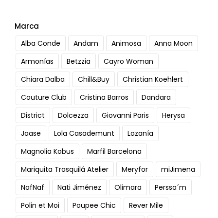
Marca
Alba Conde
Andam
Animosa
Anna Moon
Armonías
Betzzia
Cayro Woman
Chiara Dalba
Chill&Buy
Christian Koehlert
Couture Club
Cristina Barros
Dandara
District
Dolcezza
Giovanni Paris
Herysa
Jaase
Lola Casademunt
Lozanía
Magnolia Kobus
Marfil Barcelona
Mariquita Trasquilá Atelier
Meryfor
miJimena
NafNaf
Nati Jiménez
Olimara
Perssa´m
Polin et Moi
Poupee Chic
Rever Mile