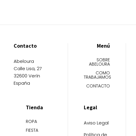
elegir
elegir
en
en
la
la
página
página
de
de
producto
producto
Contacto
Menú
SOBRE
Abeloura
ABELOURA
Calle Lisa, 27
COMO
32600 Verín
TRABAJAMOS
España
CONTACTO
Tienda
Legal
ROPA
Aviso Legal
FIESTA
Política de