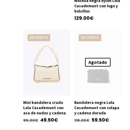
Mochila negra nylon Lola
precio
precio
la
página
Este
Casademunt con logo y
página
original
actual
de
producto
bolsillos
de
era:
es:
producto
tiene
129.00
€
producto
64.90€.
45.00€.
múltiples
Este
variantes.
producto
EN OFERTA
EN OFERTA
Las
tiene
opciones
múltiples
se
variantes.
pueden
Las
Agotado
elegir
opciones
en
se
la
pueden
página
elegir
de
en
producto
Mini bandolera crudo
Bandolera negra Lola
la
Lola Casademunt con
Casademunt con solapa
página
asa de nudos y cadena
y cadena dorada
de
El
El
El
El
49.50
€
59.50
€
99.00
€
119.00
€
producto
precio
precio
precio
precio
Este
Este