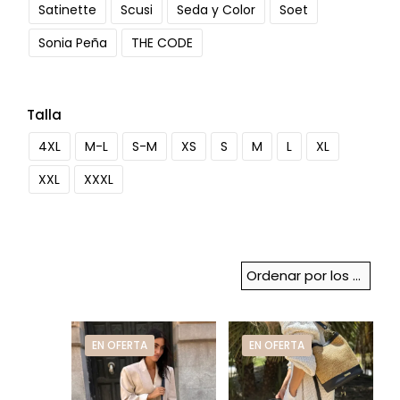
Satinette
Scusi
Seda y Color
Soet
Sonia Peña
THE CODE
Talla
4XL
M-L
S-M
XS
S
M
L
XL
XXL
XXXL
EN OFERTA
EN OFERTA