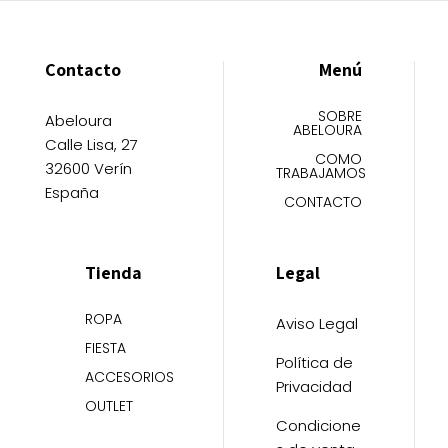
de
de
producto
producto
Contacto
Menú
SOBRE
Abeloura
ABELOURA
Calle Lisa, 27
COMO
32600 Verín
TRABAJAMOS
España
CONTACTO
Tienda
Legal
ROPA
Aviso Legal
FIESTA
Política de
ACCESORIOS
Privacidad
OUTLET
Condicione