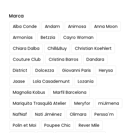
Marca
Alba Conde
Andam
Animosa
Anna Moon
Armonías
Betzzia
Cayro Woman
Chiara Dalba
Chill&Buy
Christian Koehlert
Couture Club
Cristina Barros
Dandara
District
Dolcezza
Giovanni Paris
Herysa
Jaase
Lola Casademunt
Lozanía
Magnolia Kobus
Marfil Barcelona
Mariquita Trasquilá Atelier
Meryfor
miJimena
NafNaf
Nati Jiménez
Olimara
Perssa´m
Polin et Moi
Poupee Chic
Rever Mile