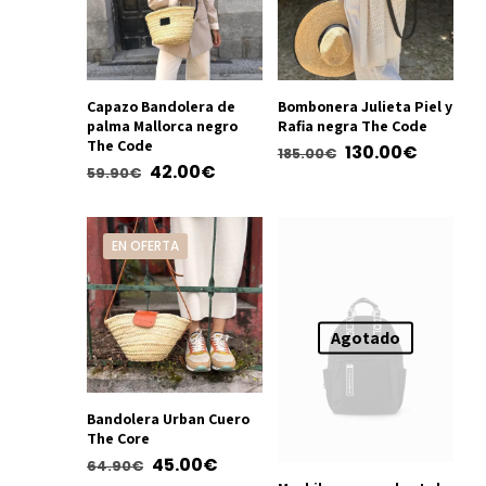
Capazo Bandolera de
Bombonera Julieta Piel y
palma Mallorca negro
Rafia negra The Code
The Code
El
El
130.00
€
185.00
€
El
El
42.00
€
59.90
€
precio
precio
Este
precio
precio
Este
original
actual
producto
original
actual
producto
era:
es:
tiene
EN OFERTA
era:
es:
tiene
185.00€.
130.00€
múltiples
59.90€.
42.00€.
múltiples
variantes.
variantes.
Las
Las
Agotado
opciones
opciones
se
se
pueden
pueden
Bandolera Urban Cuero
elegir
The Core
elegir
en
El
El
45.00
€
en
64.90
€
la