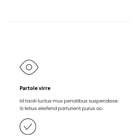
la
pueden
página
elegir
de
en
producto
la
página
de
producto
Partole virre
Id taciti luctus mus penatibus suspendisse.
Si letius eleifend parturient purus ac.