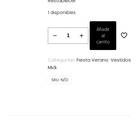
Restablecer
1 disponibles
Añadir
Vestido
al
Magnolia
carrito
Kobus
Sucre
Categorías:
Fiesta Verano
,
Vestidos
marino
Midi
cantidad
SKU:
N/D