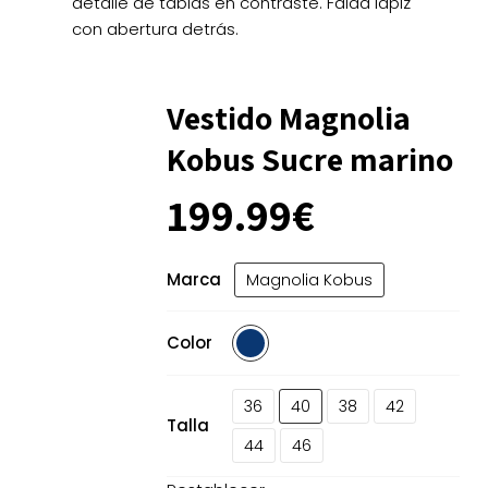
detalle de tablas en contraste. Falda lápiz
con abertura detrás.
Vestido Magnolia
Kobus Sucre marino
199.99
€
Marca
Magnolia Kobus
Color
36
40
38
42
Talla
44
46