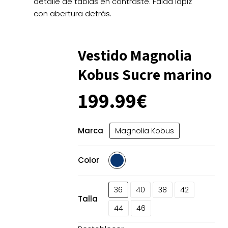
detalle de tablas en contraste. Falda lápiz
con abertura detrás.
Vestido Magnolia
Kobus Sucre marino
199.99
€
Marca
Magnolia Kobus
Color
36
40
38
42
Talla
44
46