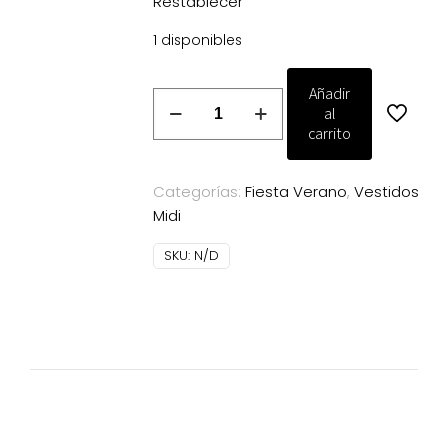
Restablecer
1 disponibles
Añadir
Vestido
al
Magnolia
carrito
Kobus
Sucre
Categorías:
Fiesta Verano
,
Vestidos
marino
Midi
cantidad
SKU:
N/D