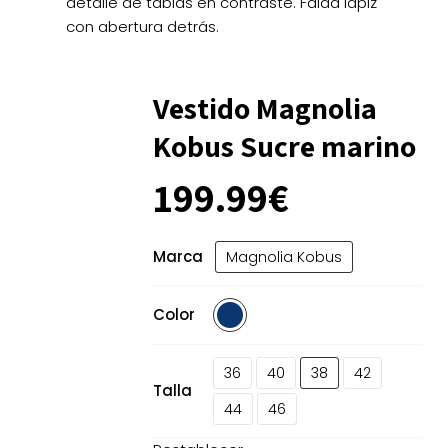
detalle de tablas en contraste. Falda lápiz
con abertura detrás.
Vestido Magnolia
Kobus Sucre marino
199.99
€
Marca
Magnolia Kobus
Color
36
40
38
42
Talla
44
46