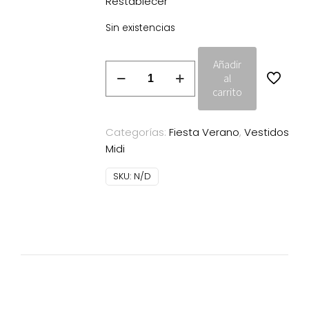
Restablecer
Sin existencias
Añadir
Vestido
al
Magnolia
carrito
Kobus
Sucre
Categorías:
Fiesta Verano
,
Vestidos
marino
Midi
cantidad
SKU:
N/D