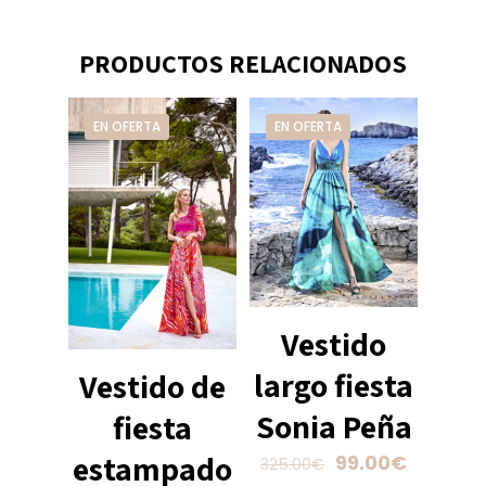
PRODUCTOS RELACIONADOS
EN OFERTA
EN OFERTA
Vestido
largo fiesta
Vestido de
Sonia Peña
fiesta
estampado
El
El
99.00
€
325.00
€