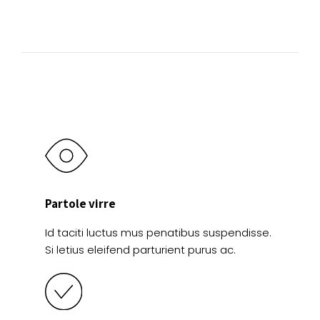
se
elegir
pueden
en
elegir
la
en
página
la
de
página
producto
de
producto
Partole virre
Id taciti luctus mus penatibus suspendisse.
Si letius eleifend parturient purus ac.