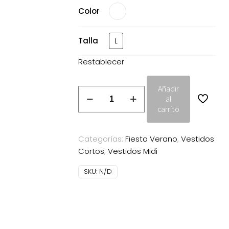
Color
Talla
L
Restablecer
Añadir
Vestido
al
Valeria
carrito
menta
Cayro
Categorías:
Fiesta Verano
,
Vestidos
Woman
Cortos
,
Vestidos Midi
cantidad
SKU:
N/D