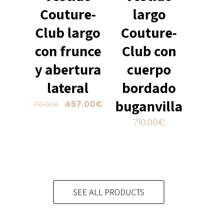
página
la
Couture-
largo
de
página
producto
Club largo
Couture-
de
producto
con frunce
Club con
y abertura
cuerpo
lateral
bordado
buganvilla
El
El
497.00
€
710.00
€
precio
precio
Este
710.00
€
original
actual
producto
Este
era:
es:
tiene
producto
710.00€.
497.00€.
múltiples
tiene
variantes.
múltiples
Las
variantes.
opciones
SEE ALL PRODUCTS
Las
se
opciones
pueden