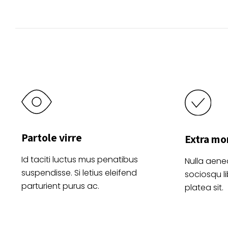
elegir
en
la
página
de
producto
Partole virre
Extra mo
Id taciti luctus mus penatibus
Nulla aene
suspendisse. Si letius eleifend
sociosqu l
parturient purus ac.
platea sit.