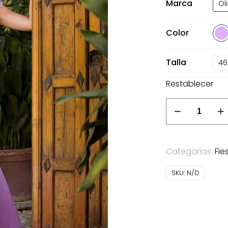
Marca
Ol
17
Color
Talla
46
Restablecer
Vestido
Tarifa
Olimara
malva
Categorías:
Fie
cantidad
SKU:
N/D