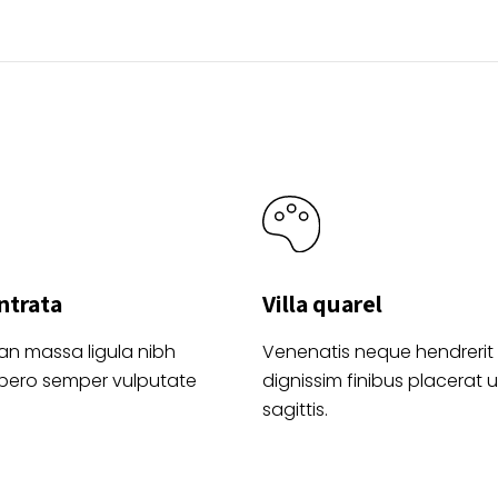
elegir
pueden
en
elegir
la
en
página
la
de
página
producto
de
product
ntrata
Villa quarel
an massa ligula nibh
Venenatis neque hendrerit
ibero semper vulputate
dignissim finibus placerat ul
sagittis.