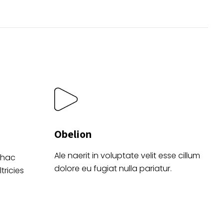
elegir
en
la
página
de
producto
o
Obelion
Ale naerit in voluptate velit esse cillum
 hac
dolore eu fugiat nulla pariatur.
tricies