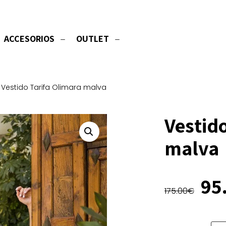
ACCESORIOS
OUTLET
Vestido Tarifa Olimara malva
Vestid
malva
El
95
175.00
€
pr
ori
era