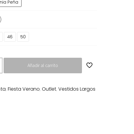
nia Peña
9.00€.
185.00€.
46
50
Añadir al carrito
sta
,
Fiesta Verano
,
Outlet
,
Vestidos Largos