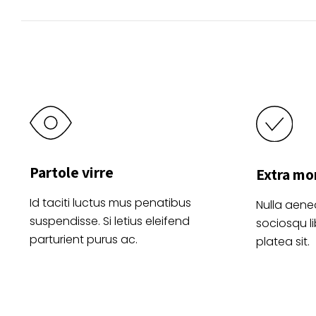
en
la
página
de
producto
Partole virre
Extra mo
Id taciti luctus mus penatibus
Nulla aene
suspendisse. Si letius eleifend
sociosqu l
parturient purus ac.
platea sit.