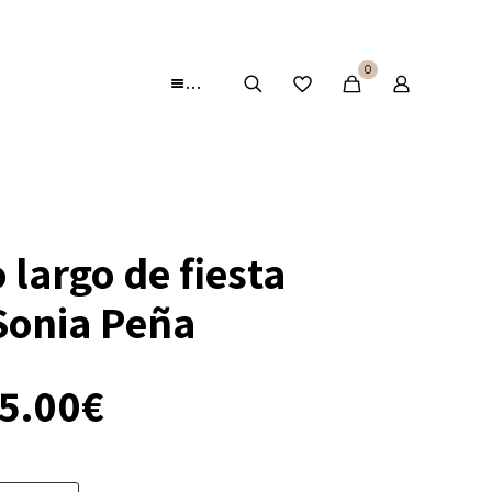
0
…
 largo de fiesta
Sonia Peña
El
5.00
€
ecio
precio
iginal
actual
a:
es: