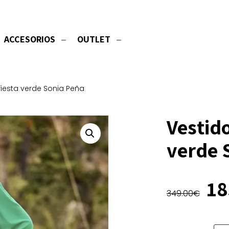
ACCESORIOS
OUTLET
fiesta verde Sonia Peña
Vestido
verde 
El
18
349.00
€
pr
or
er