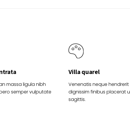
página
página
de
de
producto
product
ntrata
Villa quarel
an massa ligula nibh
Venenatis neque hendrerit
ibero semper vulputate
dignissim finibus placerat ul
sagittis.