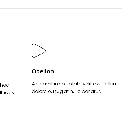
elegir
en
la
o
página
de
producto
Obelion
Ale naerit in voluptate velit esse cillum
 hac
dolore eu fugiat nulla pariatur.
tricies