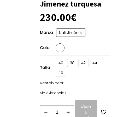
Jimenez turquesa
230.00
€
Marca
Nati Jiménez
Color
40
38
42
44
Talla
46
Restablecer
Sin existencias
Añadir
Vestido
al
midi