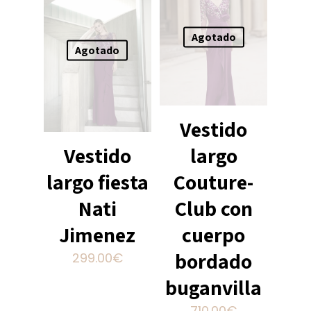
Agotado
Agotado
Vestido
largo
Vestido
Couture-
largo fiesta
Club con
Nati
cuerpo
Jimenez
bordado
299.00
€
Este
buganvilla
producto
710.00
€