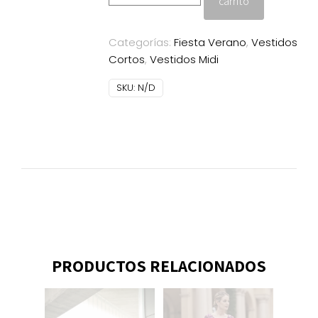
carrito
Nati
Jimenez
Categorías:
Fiesta Verano
,
Vestidos
turquesa
Cortos
,
Vestidos Midi
cantidad
SKU:
N/D
PRODUCTOS RELACIONADOS