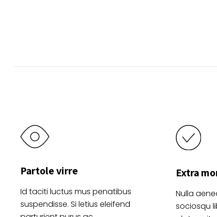
opciones
se
pueden
elegir
en
la
página
de
producto
Partole virre
Extra mo
Id taciti luctus mus penatibus
Nulla aene
suspendisse. Si letius eleifend
sociosqu l
parturient purus ac.