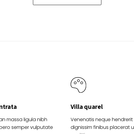
Las
pueden
opciones
elegir
se
en
pueden
la
elegir
página
en
de
la
product
página
de
producto
ntrata
Villa quarel
an massa ligula nibh
Venenatis neque hendrerit
ibero semper vulputate
dignissim finibus placerat ul