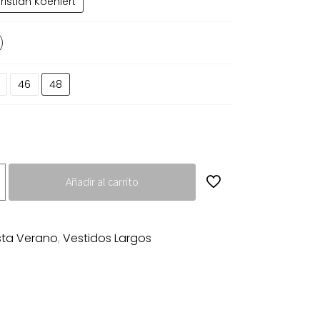
ristian Koehlert
46
48
Añadir al carrito
sta Verano
,
Vestidos Largos