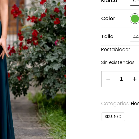
Marca
Ch
Color
Talla
44
Restablecer
Sin existencias
Vestido
largo
de
gasa
Categorías:
Fie
Christian
Koehlert
SKU:
N/D
verde
cantidad