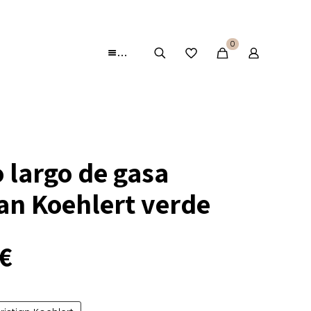
0
…
 largo de gasa
ian Koehlert verde
€