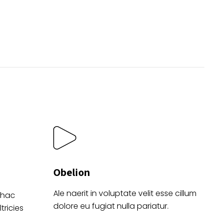
o
Obelion
Ale naerit in voluptate velit esse cillum
 hac
dolore eu fugiat nulla pariatur.
tricies