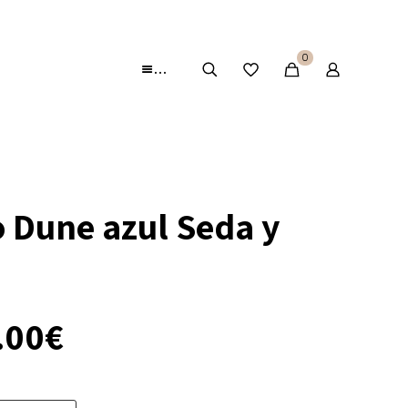
0
…
o Dune azul Seda y
El
.00
€
ecio
precio
iginal
actual
a:
es: