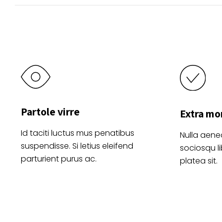
página
de
producto
Partole virre
Extra mo
Id taciti luctus mus penatibus
Nulla aene
suspendisse. Si letius eleifend
sociosqu l
parturient purus ac.
platea sit.