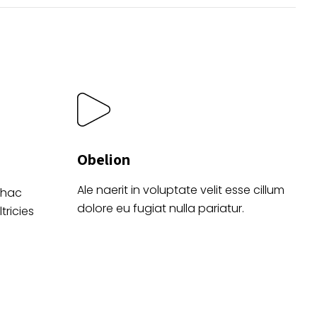
de
o
producto
Obelion
Ale naerit in voluptate velit esse cillum
 hac
dolore eu fugiat nulla pariatur.
tricies