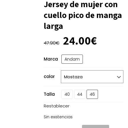
Jersey de mujer con
cuello pico de manga
larga
El
El
24.00
€
precio
precio
47.90
€
original
actual
era:
es:
Marca
Andam
47.90€.
24.00
color
Talla
40
44
46
Restablecer
Sin existencias