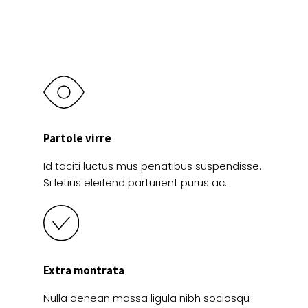
la
la
página
página
de
de
producto
producto
Partole virre
Id taciti luctus mus penatibus suspendisse.
Si letius eleifend parturient purus ac.
Extra montrata
Nulla aenean massa ligula nibh sociosqu