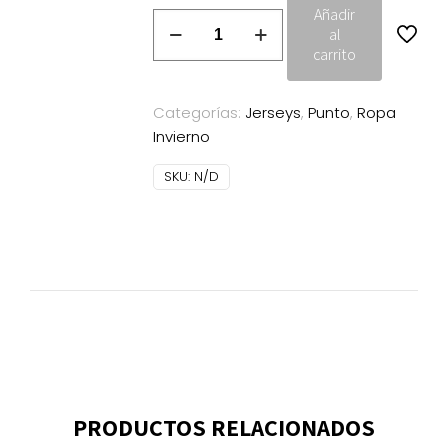
Añadir
Jersey
al
de
carrito
mujer
con
Categorías:
Jerseys
,
Punto
,
Ropa
cuello
Invierno
pico
de
SKU:
N/D
manga
larga
cantidad
PRODUCTOS RELACIONADOS