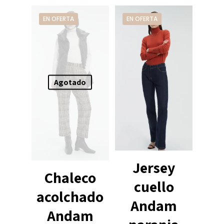
EN OFERTA
EN OFERTA
Agotado
Jersey
Chaleco
cuello
acolchado
Andam
Andam