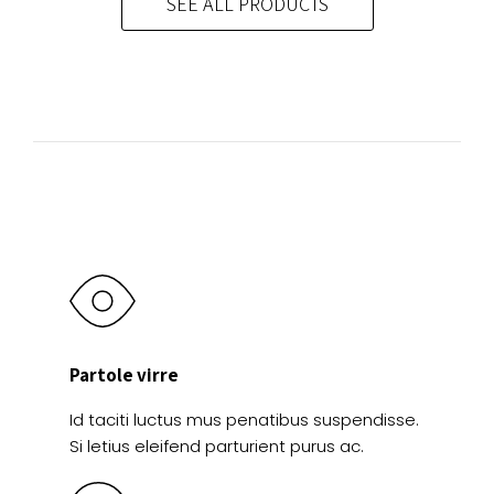
SEE ALL PRODUCTS
opciones
Las
se
opciones
pueden
se
elegir
pueden
en
elegir
la
en
página
la
de
página
producto
de
producto
Partole virre
Id taciti luctus mus penatibus suspendisse.
Si letius eleifend parturient purus ac.