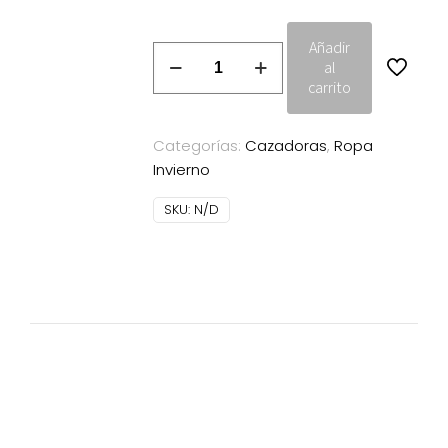
Añadir
Cazadora
al
Satinette
carrito
rosa
mujer
Categorías:
Cazadoras
,
Ropa
cantidad
Invierno
SKU:
N/D