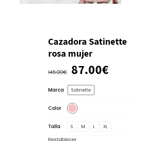
Cazadora Satinette
rosa mujer
El
El
87.00
€
precio
preci
145.00
€
original
actua
era:
es:
Marca
Satinette
145.00€.
87.00
Color
Talla
S
M
L
XL
Restablecer