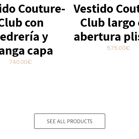
ido Couture-
Vestido Cou
Club con
Club largo
edrería y
abertura pl
anga capa
575.00
€
Este
740.00
€
product
Este
tiene
producto
múltiple
tiene
variante
múltiples
Las
variantes.
opcione
Las
se
opciones
SEE ALL PRODUCTS
pueden
se
elegir
pueden
en