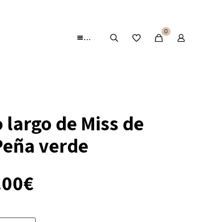
0
…
 largo de Miss de
Peña verde
El
.00
€
ecio
precio
ginal
actual
:
es: