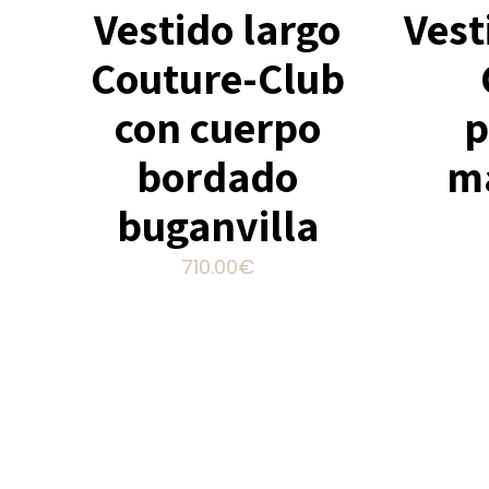
Vestido largo
Vest
Couture-Club
con cuerpo
p
bordado
m
buganvilla
710.00
€
Este
producto
tiene
múltiples
variantes.
Las
opciones