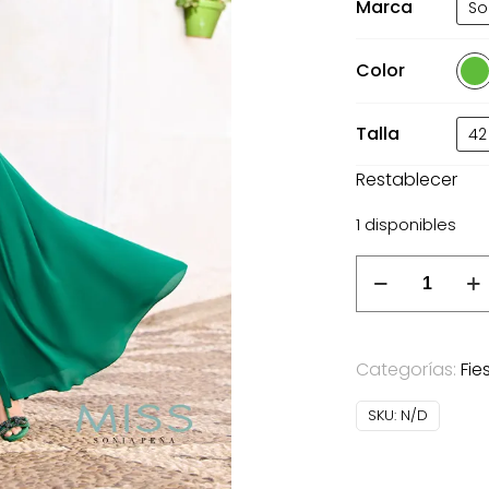
Marca
So
21
Color
Talla
42
Restablecer
1 disponibles
Vestido
largo
de
Miss
Categorías:
Fie
de
Sonia
SKU:
N/D
Peña
verde