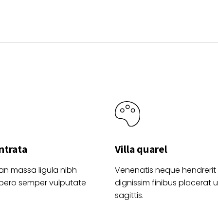
elegir
la
en
página
la
de
página
product
de
producto
ntrata
Villa quarel
an massa ligula nibh
Venenatis neque hendrerit
ibero semper vulputate
dignissim finibus placerat ul
sagittis.