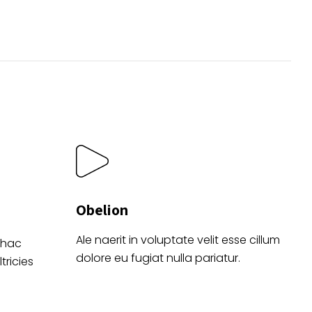
se
pueden
elegir
en
o
la
página
de
producto
Obelion
Ale naerit in voluptate velit esse cillum
 hac
dolore eu fugiat nulla pariatur.
tricies