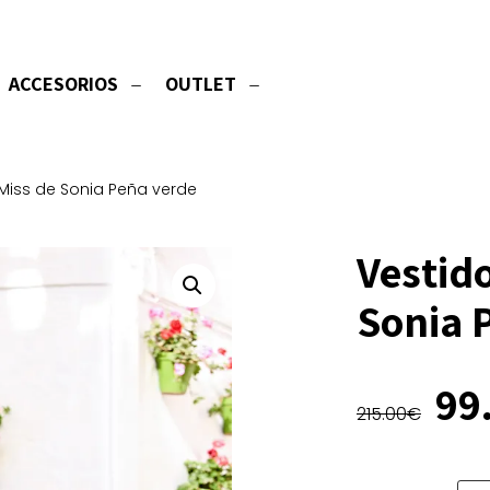
ACCESORIOS
OUTLET
 Miss de Sonia Peña verde
Vestido
Sonia 
El
99
215.00
€
pr
ori
era