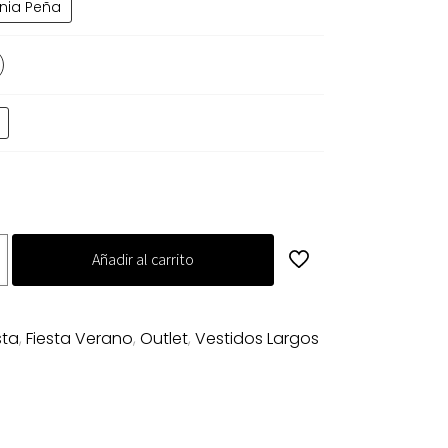
nia Peña
5.00€.
99.00€.
Añadir al carrito
sta
,
Fiesta Verano
,
Outlet
,
Vestidos Largos