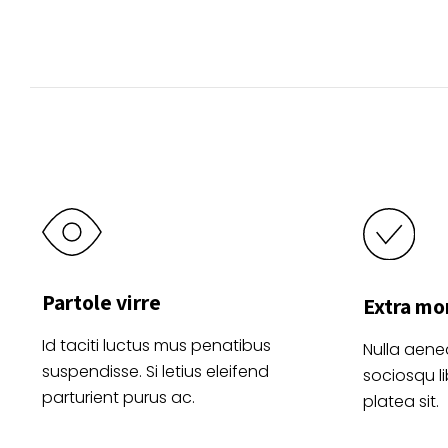
se
pueden
elegir
en
la
página
de
producto
Partole virre
Extra mo
Id taciti luctus mus penatibus
Nulla aene
suspendisse. Si letius eleifend
sociosqu l
parturient purus ac.
platea sit.