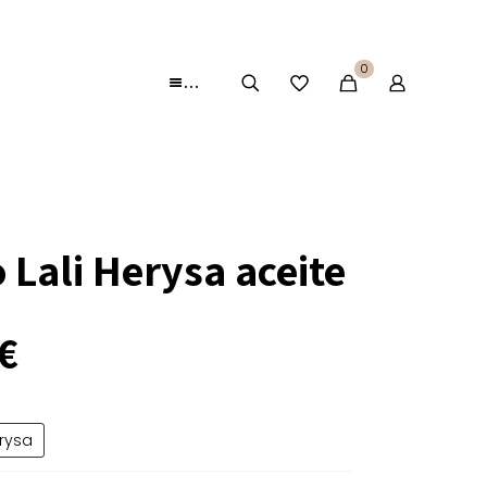
0
…
 Lali Herysa aceite
€
rysa