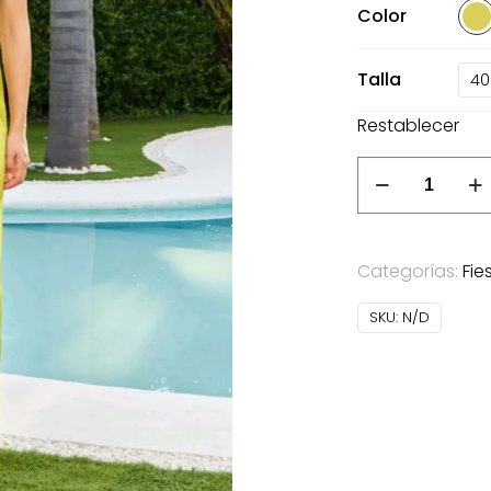
Color
Talla
40
Restablecer
Vestido
Lali
Herysa
aceite
Categorías:
Fie
cantidad
SKU:
N/D