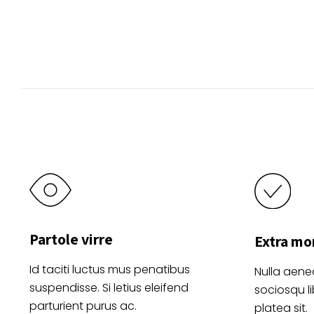
opciones
se
pueden
elegir
en
la
página
de
producto
Partole virre
Extra mo
Id taciti luctus mus penatibus
Nulla aene
suspendisse. Si letius eleifend
sociosqu l
parturient purus ac.
platea sit.