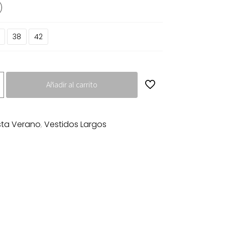
38
42
Añadir al carrito
sta Verano
,
Vestidos Largos