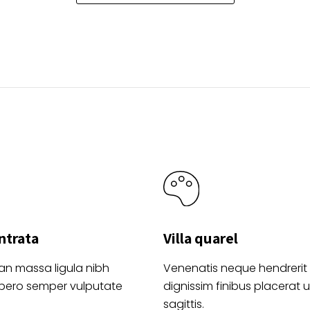
se
elegir
pueden
en
elegir
la
en
página
la
de
página
producto
de
product
ntrata
Villa quarel
an massa ligula nibh
Venenatis neque hendrerit
ibero semper vulputate
dignissim finibus placerat ul
sagittis.