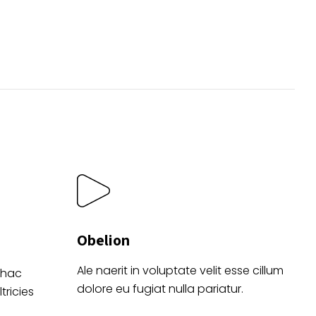
se
pueden
elegir
en
la
página
de
o
producto
Obelion
Ale naerit in voluptate velit esse cillum
 hac
dolore eu fugiat nulla pariatur.
tricies