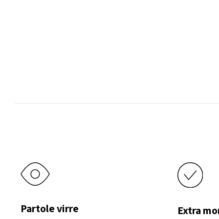
opciones
se
pueden
elegir
en
la
página
de
producto
Partole virre
Extra mo