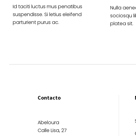
Id taciti luctus mus penatibus
Nulla aene
suspendisse. Si letius eleifend
sociosqu l
parturient purus ac.
platea sit.
Contacto
Abeloura
Calle Lisa, 27