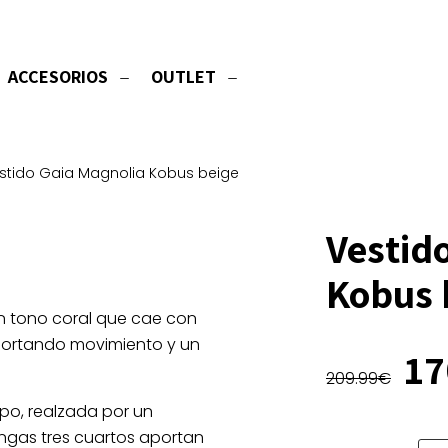
ACCESORIOS
OUTLET
stido Gaia Magnolia Kobus beige
Vestid
Kobus 
en tono coral que cae con
aportando movimiento y un
El
17
209.99
€
pr
or
rpo, realzada por un
er
angas tres cuartos aportan