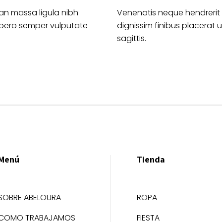
an massa ligula nibh
Venenatis neque hendrerit
ibero semper vulputate
dignissim finibus placerat ul
sagittis.
Menú
Tienda
SOBRE ABELOURA
ROPA
COMO TRABAJAMOS
FIESTA