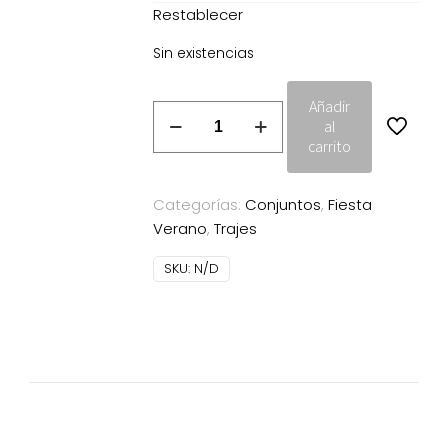
Restablecer
Sin existencias
Añadir
Traje
al
Gaga
carrito
azul
celeste
Categorías:
Conjuntos
,
Fiesta
Cayro
Verano
,
Trajes
Woman
elegante
SKU:
N/D
cantidad