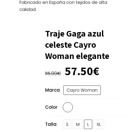
Fabricado en España con tejidos de alta
calidad.
Traje Gaga azul
celeste Cayro
Woman elegante
El
El
57.50
€
precio
precio
115.00
€
original
actual
era:
es:
Marca
Cayro Woman
115.00€.
57.50€
Color
Talla
S
M
L
XL