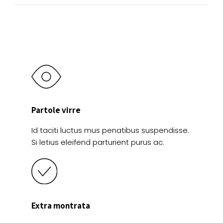
en
la
página
de
producto
Partole virre
Id taciti luctus mus penatibus suspendisse.
Si letius eleifend parturient purus ac.
Extra montrata