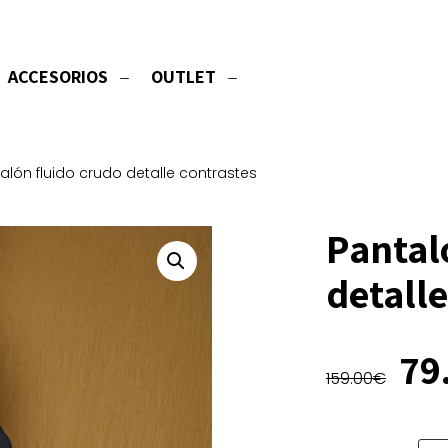
ACCESORIOS
OUTLET
alón fluido crudo detalle contrastes
Pantal
detalle
El
79
159.00
€
pr
or
er