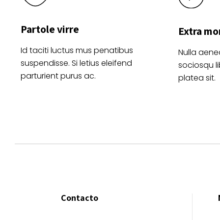
Partole virre
Extra mo
Id taciti luctus mus penatibus
Nulla aene
suspendisse. Si letius eleifend
sociosqu l
parturient purus ac.
platea sit.
Contacto