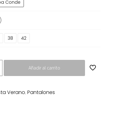
ba Conde
9.00€.
79.50€.
38
42
Añadir al carrito
sta Verano
,
Pantalones