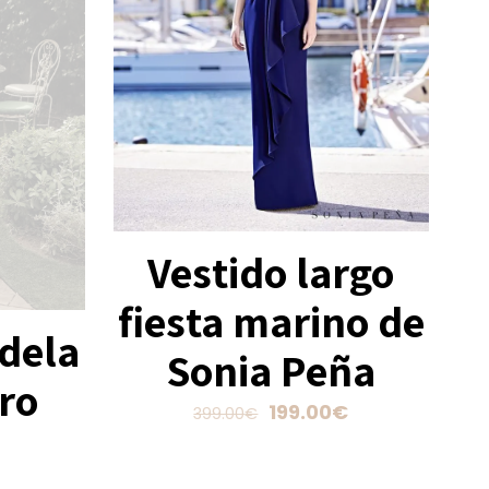
Vestido largo
fiesta marino de
dela
Sonia Peña
ro
El
El
199.00
€
399.00
€
precio
precio
Este
original
actual
producto