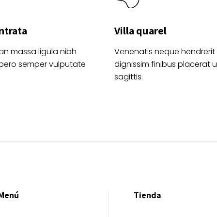
ntrata
Villa quarel
an massa ligula nibh
Venenatis neque hendrerit
ibero semper vulputate
dignissim finibus placerat ul
sagittis.
Menú
Tienda