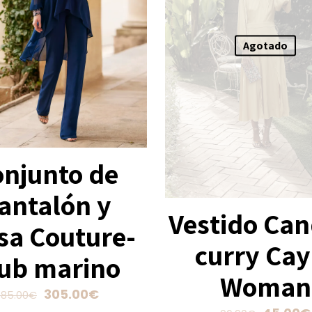
Agotado
onjunto de
antalón y
Vestido Can
sa Couture-
curry Cay
ub marino
Woman
El
El
305.00
€
85.00
€
precio
precio