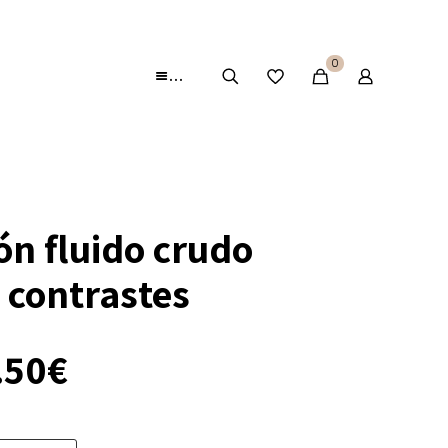
0
…
ón fluido crudo
 contrastes
El
.50
€
ecio
precio
iginal
actual
a:
es: