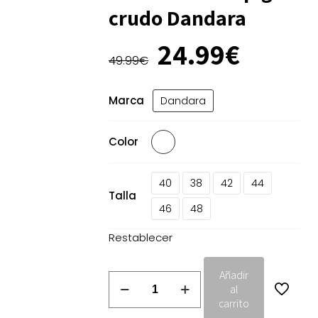
crudo Dandara
El
El
24.99
€
precio
precio
49.99
€
original
actual
era:
es:
Marca
Dandara
49.99€.
24.99€
Color
40
38
42
44
Talla
46
48
Restablecer
Añadir
Pantalón
al
de
carrito
espiga