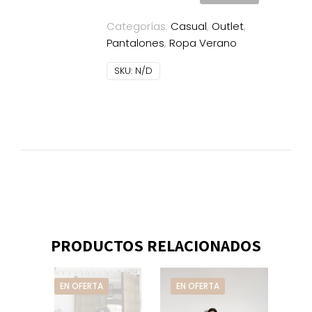
crudo
Categorías:
Casual
,
Outlet
,
Dandara
Pantalones
,
Ropa Verano
cantidad
SKU:
N/D
PRODUCTOS RELACIONADOS
EN OFERTA
EN OFERTA