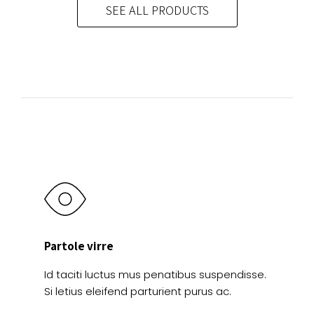
opciones
SEE ALL PRODUCTS
Las
se
opciones
pueden
se
elegir
pueden
en
elegir
la
en
página
la
de
página
producto
de
producto
Partole virre
Id taciti luctus mus penatibus suspendisse.
Si letius eleifend parturient purus ac.