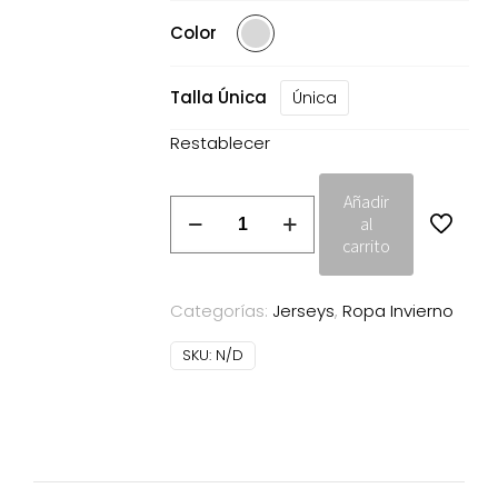
55.95€.
27.99€
Color
Talla Única
Única
Restablecer
Añadir
Jersey
al
Ochos
carrito
Jhoanna
Polín
Categorías:
Jerseys
,
Ropa Invierno
et
moi
SKU:
N/D
gris
cantidad