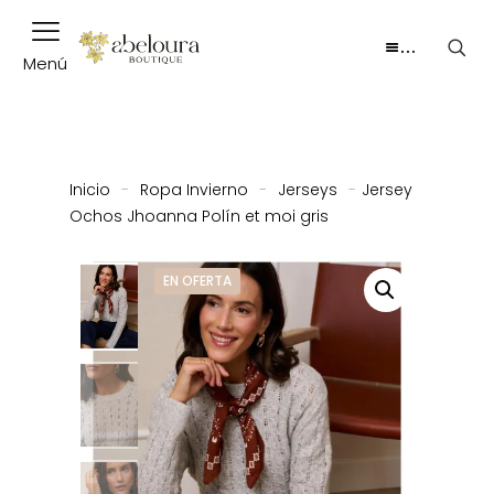
…
Menú
Inicio
-
Ropa Invierno
-
Jerseys
-
Jersey
Ochos Jhoanna Polín et moi gris
EN OFERTA