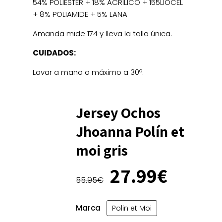
54% POLIESTER + 18% ACRILICO + 155LIOCEL
+ 8% POLIAMIDE + 5% LANA
Amanda mide 174 y lleva la talla única.
CUIDADOS:
Lavar a mano o máximo a 30º.
Jersey Ochos
Jhoanna Polín et
moi gris
El
El
27.99
€
precio
precio
55.95
€
original
actual
era:
es:
Marca
Polin et Moi