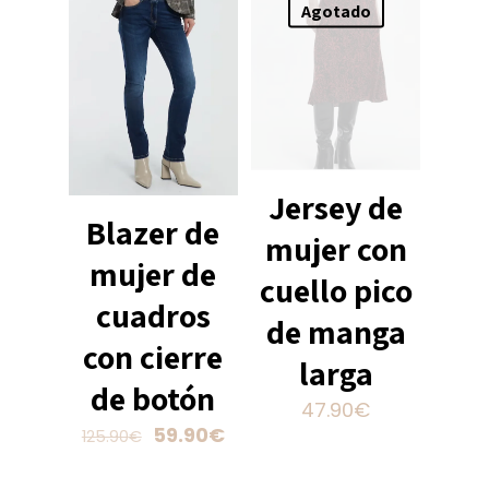
opciones
Agotado
de
se
producto
pueden
elegir
en
la
página
de
Jersey de
producto
Blazer de
mujer con
mujer de
cuello pico
cuadros
de manga
con cierre
larga
de botón
47.90
€
El
El
59.90
€
125.90
€
Este
precio
precio
Este
producto
original
actual