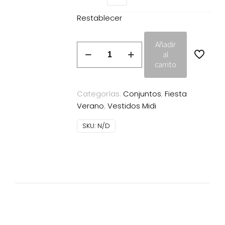
Restablecer
Añadir
Conjunto
al
Vichada
carrito
Magnolia
Kobus
Categorías:
Conjuntos
,
Fiesta
crudo
Verano
,
Vestidos Midi
cantidad
SKU:
N/D