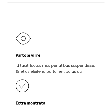
en
en
la
la
página
página
de
de
producto
producto
Partole virre
Id taciti luctus mus penatibus suspendisse.
Si letius eleifend parturient purus ac.
Extra montrata