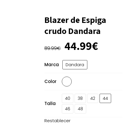
Blazer de Espiga
crudo Dandara
El
El
44.99
€
precio
precio
89.99
€
original
actual
era:
es:
Marca
Dandara
89.99€.
44.99€
Color
40
38
42
44
Talla
46
48
Restablecer