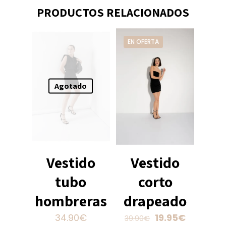
PRODUCTOS RELACIONADOS
EN OFERTA
Agotado
Vestido
Vestido
tubo
corto
hombreras
drapeado
El
El
34.90
€
19.95
€
39.90
€