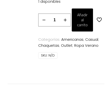
1 disponibles
Añadir
Blazer
al
de
carrito
Espiga
crudo
Categorías:
Americanas
,
Casual
,
Dandara
Chaquetas
,
Outlet
,
Ropa Verano
cantidad
SKU:
N/D