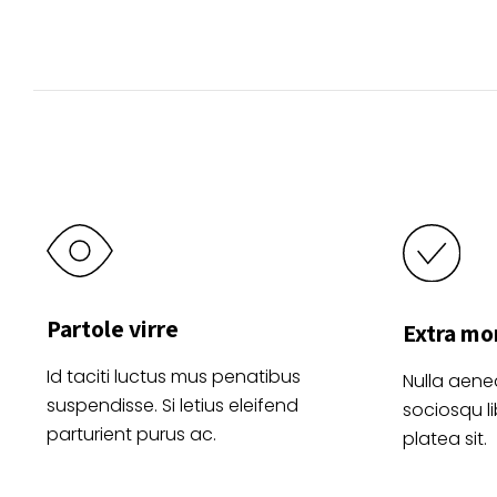
la
página
de
producto
Partole virre
Extra mo
Id taciti luctus mus penatibus
Nulla aene
suspendisse. Si letius eleifend
sociosqu l
parturient purus ac.
platea sit.