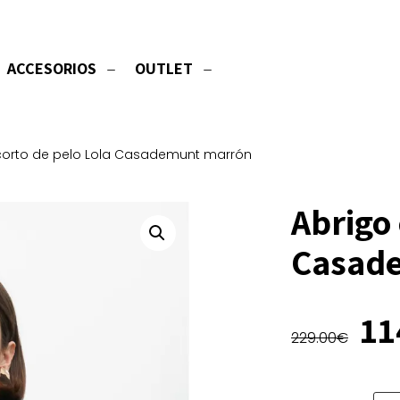
ACCESORIOS
OUTLET
corto de pelo Lola Casademunt marrón
Abrigo 
Casad
El
11
229.00
€
pr
or
er