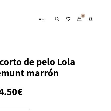
0
…
corto de pelo Lola
emunt marrón
El
4.50
€
ecio
precio
iginal
actual
a:
es: