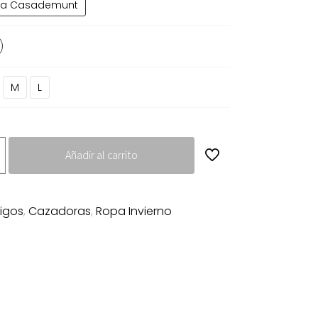
la Casademunt
9.00€.
114.50€.
M
L
Añadir al carrito
igos
,
Cazadoras
,
Ropa Invierno