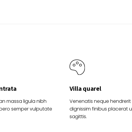
página
elegir
de
en
product
la
página
de
producto
ntrata
Villa quarel
an massa ligula nibh
Venenatis neque hendrerit
ibero semper vulputate
dignissim finibus placerat ul
sagittis.