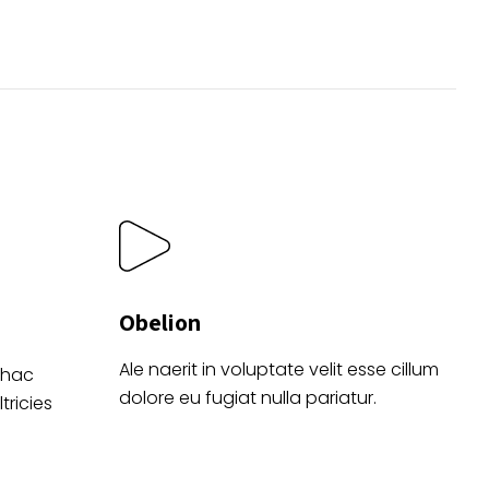
se
pueden
o
elegir
en
la
página
de
producto
Obelion
Ale naerit in voluptate velit esse cillum
 hac
dolore eu fugiat nulla pariatur.
tricies