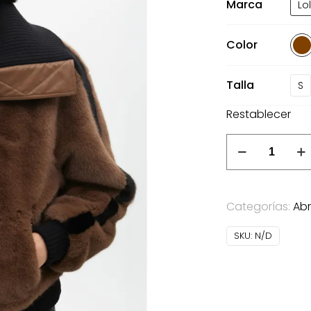
Marca
Lo
22
Color
Talla
S
Restablecer
Abrigo
corto
de
pelo
Categorías:
Abr
Lola
Casademunt
SKU:
N/D
marrón
cantidad