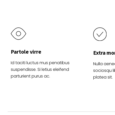
la
página
de
producto
Partole virre
Extra mo
Id taciti luctus mus penatibus
Nulla aene
suspendisse. Si letius eleifend
sociosqu l
parturient purus ac.
platea sit.