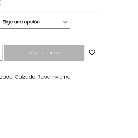
90€.
19.95€.
Añadir al carrito
lzado
,
Calzado
,
Ropa Invierno