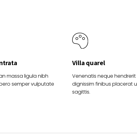
product
de
producto
ntrata
Villa quarel
an massa ligula nibh
Venenatis neque hendrerit
ibero semper vulputate
dignissim finibus placerat ul
sagittis.