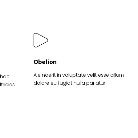
o
de
producto
Obelion
Ale naerit in voluptate velit esse cillum
 hac
dolore eu fugiat nulla pariatur.
tricies