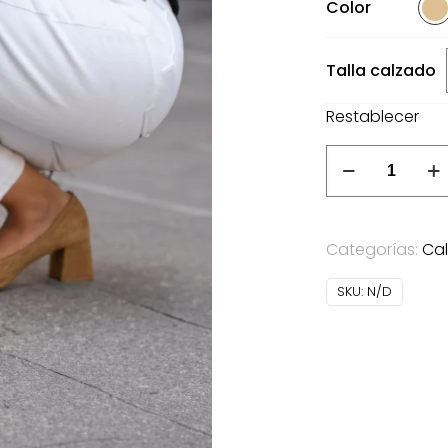
Color
34.
Talla calzado
Restablecer
Zapato
camel
tacón
mujer
Categorías:
Ca
cantidad
SKU:
N/D