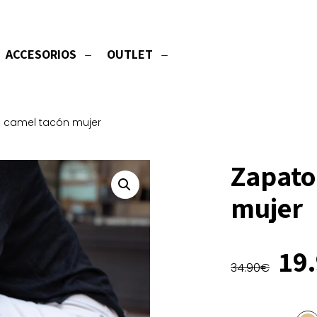
ACCESORIOS
OUTLET
 camel tacón mujer
Zapato
mujer
El
19
34.90
€
pre
ori
era