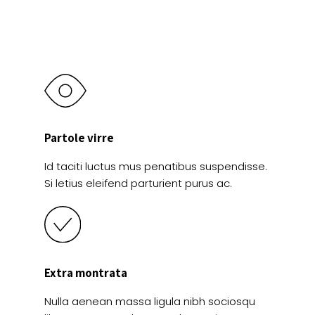
producto
la
página
de
producto
Partole virre
Id taciti luctus mus penatibus suspendisse.
Si letius eleifend parturient purus ac.
Extra montrata
Nulla aenean massa ligula nibh sociosqu