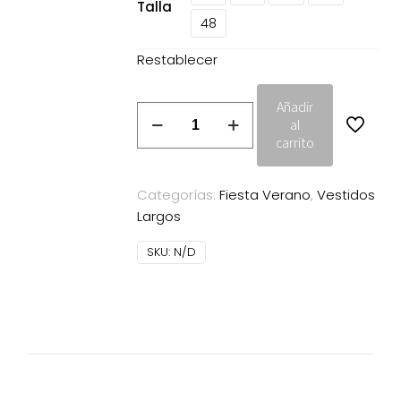
Talla
48
Restablecer
Añadir
Vestido
al
largo
carrito
Nati
Jiménez
Categorías:
Fiesta Verano
,
Vestidos
707
Largos
marino
cantidad
SKU:
N/D