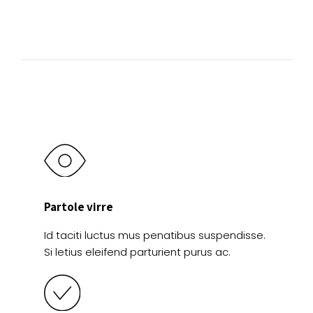
se
pueden
pueden
elegir
elegir
en
en
la
la
página
página
de
de
producto
producto
Partole virre
Id taciti luctus mus penatibus suspendisse.
Si letius eleifend parturient purus ac.