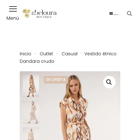
…
Menú
Inicio
-
Outlet
-
Casual
-
Vestido étnico
Dandara crudo
EN OFERTA