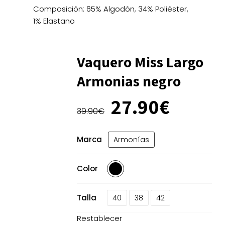
Composición: 65% Algodón, 34% Poliéster,
1% Elastano
Vaquero Miss Largo
Armonias negro
El
El
27.90
€
precio
precio
39.90
€
original
actual
era:
es:
Marca
Armonías
39.90€.
27.90€
Color
Talla
40
38
42
Restablecer