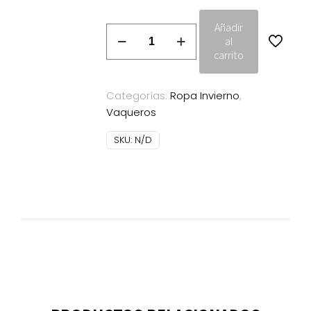
Añadir
Vaquero
al
Miss
carrito
Largo
Armonias
Categorías:
Ropa Invierno
,
negro
Vaqueros
cantidad
SKU:
N/D