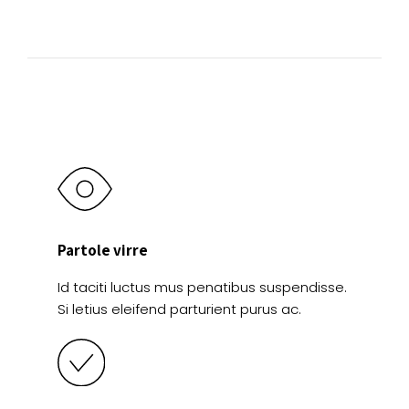
pueden
pueden
elegir
elegir
en
en
la
la
página
página
de
de
producto
producto
Partole virre
Id taciti luctus mus penatibus suspendisse.
Si letius eleifend parturient purus ac.