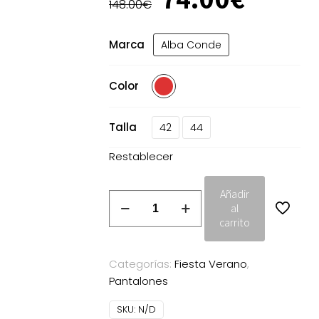
precio
preci
148.00
€
original
actua
era:
es:
Marca
Alba Conde
148.00€.
74.00
Color
Talla
42
44
Restablecer
Añadir
Pantalón
al
satinado
carrito
rojo
Alba
Categorías:
Fiesta Verano
,
Conde
Pantalones
cantidad
SKU:
N/D