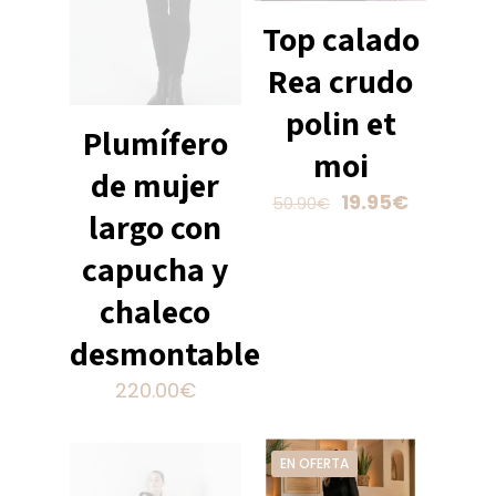
Top calado
Rea crudo
polin et
Plumífero
moi
de mujer
El
El
19.95
€
50.90
€
largo con
precio
precio
Este
original
actual
capucha y
producto
era:
es:
tiene
chaleco
50.90€.
19.95€.
múltiples
variantes.
desmontable
Las
220.00
€
opciones
se
Este
pueden
producto
EN OFERTA
elegir
tiene