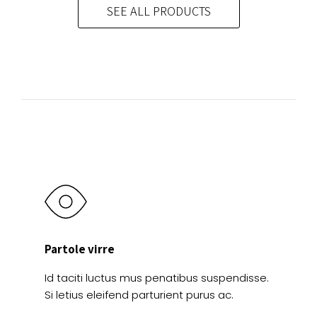
Las
SEE ALL PRODUCTS
Las
opciones
opciones
se
se
pueden
pueden
elegir
elegir
en
en
la
la
página
página
de
de
producto
producto
Partole virre
Id taciti luctus mus penatibus suspendisse.
Si letius eleifend parturient purus ac.