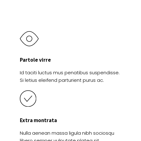
la
la
página
página
de
de
producto
producto
Partole virre
Id taciti luctus mus penatibus suspendisse.
Si letius eleifend parturient purus ac.
Extra montrata
Nulla aenean massa ligula nibh sociosqu
libero semper vulputate platea sit.