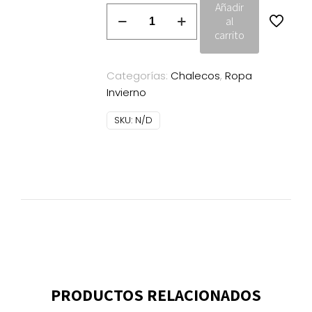
Añadir
Chaleco
al
armonías
carrito
repelente
al
Categorías:
Chalecos
,
Ropa
agua
Invierno
cantidad
SKU:
N/D
PRODUCTOS RELACIONADOS