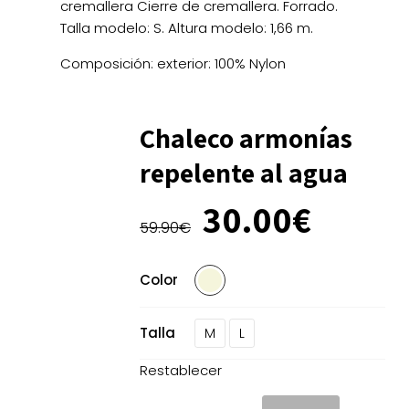
cremallera Cierre de cremallera. Forrado.
Talla modelo: S. Altura modelo: 1,66 m.
Composición: exterior: 100% Nylon
Chaleco armonías
repelente al agua
El
El
30.00
€
precio
precio
59.90
€
original
actua
era:
es:
Color
59.90€.
30.00
Talla
M
L
Restablecer