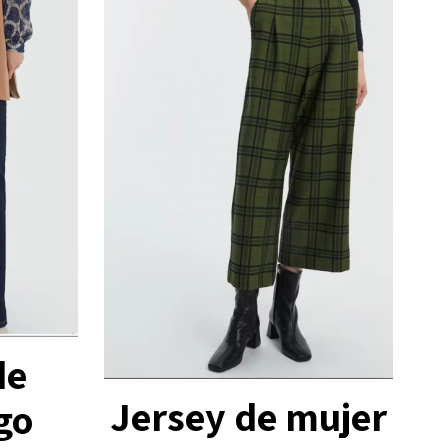
de
Jersey de mujer
go