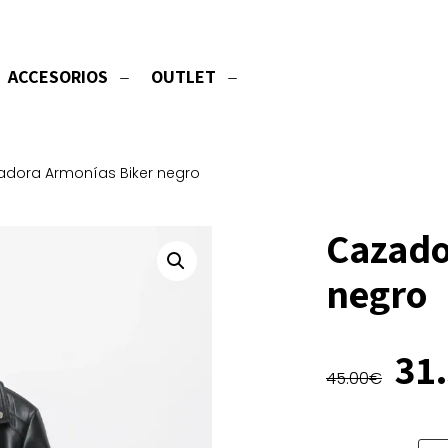
ACCESORIOS
OUTLET
dora Armonías Biker negro
Cazado
negro
El
31
45.00
€
pre
ori
era