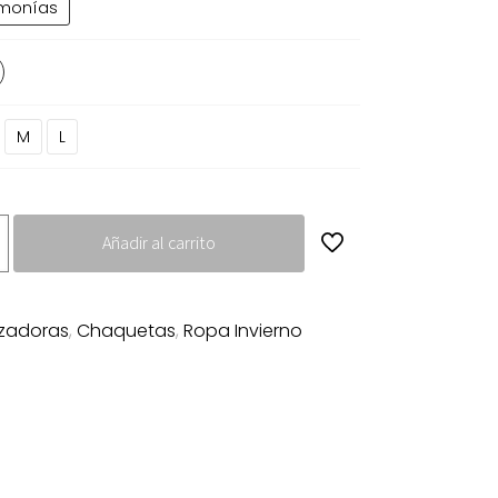
monías
.00€.
31.50€.
M
L
Añadir al carrito
zadoras
,
Chaquetas
,
Ropa Invierno