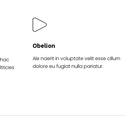
o
de
producto
Obelion
Ale naerit in voluptate velit esse cillum
 hac
dolore eu fugiat nulla pariatur.
tricies