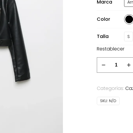
Marca
Ar
45
Color
Talla
S
Restablecer
Cazadora
Armonías
Biker
negro
Categorías:
Ca
cantidad
SKU:
N/D