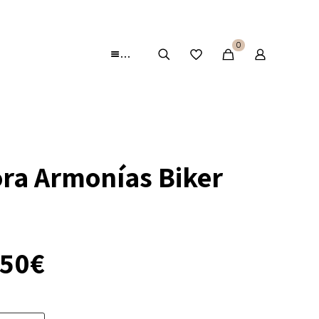
0
…
ra Armonías Biker
El
.50
€
cio
precio
ginal
actual
:
es: