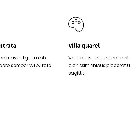
product
de
producto
ntrata
Villa quarel
an massa ligula nibh
Venenatis neque hendrerit
ibero semper vulputate
dignissim finibus placerat ul
sagittis.