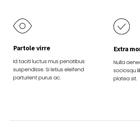
de
producto
Partole virre
Extra mo
Id taciti luctus mus penatibus
Nulla aene
suspendisse. Si letius eleifend
sociosqu l
parturient purus ac.
platea sit.