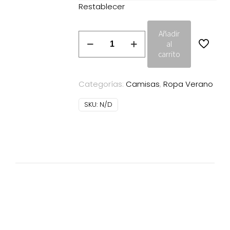
Restablecer
Añadir
Camisa
al
rayas
carrito
NafNaf
azul
Categorías:
Camisas
,
Ropa Verano
cantidad
SKU:
N/D