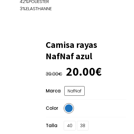
42%POLIESTER
3%ELASTHANNE
Camisa rayas
NafNaf azul
El
El
20.00
€
precio
precio
39.00
€
original
actual
era:
es:
Marca
NafNaf
39.00€.
20.00
Color
Talla
40
38