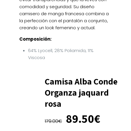
comodidad y seguridad. Su diseño
camisero de manga francesa combina a
la perfección con el pantalón a conjunto,
creando un look femenino y actual.
Composición:
64% Lyocell, 28% Poliamida, 11%
Viscosa
Camisa Alba Conde
Organza jaquard
rosa
El
El
89.50
€
precio
preci
179.00
€