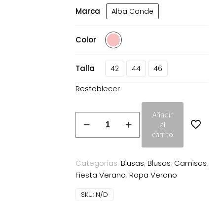
original
actua
era:
es:
Marca
Alba Conde
179.00€.
89.50
Color
Talla
42
44
46
Restablecer
Añadir
Camisa
al
Alba
carrito
Conde
Organza
Categorías:
Blusas
,
Blusas
,
Camisas
,
jaquard
Fiesta Verano
,
Ropa Verano
rosa
cantidad
SKU:
N/D