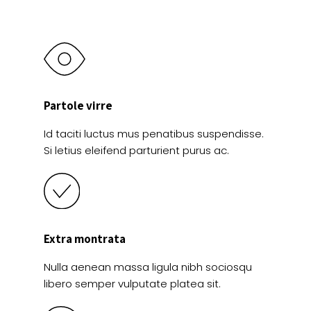
de
de
producto
producto
Partole virre
Id taciti luctus mus penatibus suspendisse.
Si letius eleifend parturient purus ac.
Extra montrata
Nulla aenean massa ligula nibh sociosqu
libero semper vulputate platea sit.