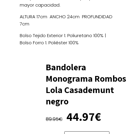
mayor capacidad.
ALTURA 17cm ANCHO 24cm PROFUNDIDAD
7cm
Bolso Tejido Exterior 1: Poliuretano 100% |
Bolso Forro 1: Poliéster 100%
Bandolera
Monograma Rombos
Lola Casademunt
negro
El
El
44.97
€
precio
precio
89.95
€
original
actual