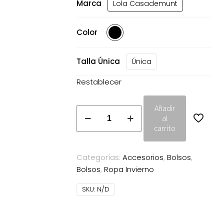
era:
es:
Marca
Lola Casademunt
89.95€.
44.97€
Color
Talla Única
Única
Restablecer
Añadir
Bandolera
al
Monograma
carrito
Rombos
Lola
Categorías:
Accesorios
,
Bolsos
,
Casademunt
Bolsos
,
Ropa Invierno
negro
cantidad
SKU:
N/D